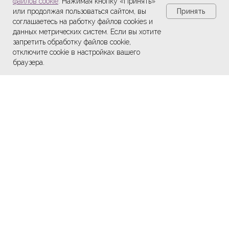
файлов cookie
.
Нажимая кнопку «Принять»
Принять
или продолжая пользоваться сайтом, вы
соглашаетесь на работку файлов cookies и
данных метрических систем. Если вы хотите
запретить обработку файлов cookie,
отключите cookie в настройках вашего
браузера.
Услуги
Онлайн-запись
Прайс
Еще работы