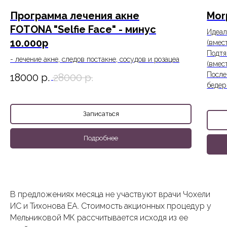
Программа лечения акне
Mor
FOTONA "Selfie Face" - минус
Идеал
10.000р
(вмес
Подтя
- лечение акне, следов постакне, сосудов и розацеа
(вмес
После
18000
р.
28000
р.
бедер
Записаться
Подробнее
В предложениях месяца не участвуют врачи Чохели
ИС и Тихонова ЕА. Стоимость акционных процедур у
Мельниковой МК рассчитывается исходя из ее