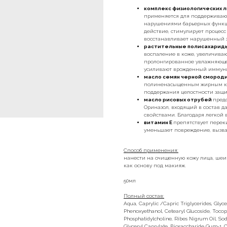
комплекс физиологических 
применяется для поддерживающ
нарушениями барьерных функц
действие, стимулирует процесс
восстанавливает нарушенный 
растительные полисахарид
воспаление в коже, увеличива
пролонгированное увлажняющее
усиливают врожденный иммуни
масло семян черной смород
полиненасыщенным жирным кис
поддержания целостности защи
масло рисовых отрубей
пред
Ориназол, входящий в состав 
свойствами. Благодаря легкой
витамин Е
препятствует перек
уменьшает повреждение, вызва
Способ применения:
нанести на очищенную кожу лица, ше
как основу под макияж.
50мл
Полный состав:
Aqua, Caprylic /Capric Triglycerides, Glyce
Рhenoxyethanol, Cetearyl Glucoside, Tocop
Phosphatidylcholine, Ribes Nigrum Oil, Sod
Glyceryl Caprylate, Biosaccharide Gum-1, 