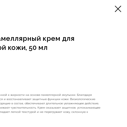
амеллярный крем для
й кожи, 50 мл
нной к жирности на основе ламеллярной эмульсии. Благодаря
тся и восстанавливает защитные функции кожи. Физиологические
одящие в состав, обеспечивают длительное увлажняющее действие,
нижают чувствительность. Крем оказывает защитное, успокаивающее
ладает легкой текстурой и не перегружает кожу, склонную к