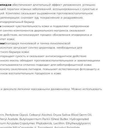
липидов
обеспечивает длительный эффект увлажнения, успешно
ей терапии кожных заболеваний, ассоциированных с сухостью и
ий. Комплекс оказывает выраженное противовоспалительное
 регенерации, снимает зуд, покраснение и раздражение,
эпидермальный барьер;
ы
снижают чувствительность кожи и подавляют нейрогенное
ют синтез компонентов дермального матрикса, оказывают
 действие, активизируют процесс обновления эпидермиса и
тет кожи;
ины
благодаря линолевой и гамма-линоленовой
лотам запускает синтез церамидов, необходимых для
тного барьера кожи;
отвращает сухость и оказывает антиоксидантное действие.
данного масла, обладает противовоспалительными и заживляющими
 впитываемости отлично подходит для себопрофицитной кожи;
исному окислению липидов, повышает естественную фотозащиту и
нное воспалительным процессом в коже.
и и декольте легкими массажными движениями. Можно использовать
rin, Pentylene Glycol, Cetearyl Alcohol, Oryza Sativa (Rice) Germ Oil,
heryl Acetate, Butyrospermum Parkii (Shea) Butter, Hydrogenated
ium Acrylates Copolymer, Phytosterols, Lecithin, Ethylhexylglycerin,
Ceramide NP (=Ceramide 3), Tocopherol, Ascorbyl Palmitate