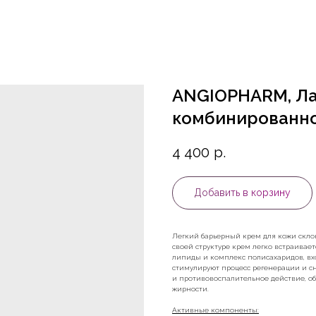
ANGIOPHARM, Л
комбинированно
4 400
р.
Добавить в корзину
Легкий барьерный крем для кожи скло
своей структуре крем легко встраивае
липиды и комплекс полисахаридов, вх
стимулируют процесс регенерации и с
и противовоспалительное действие, об
жирности.
Активные компоненты: