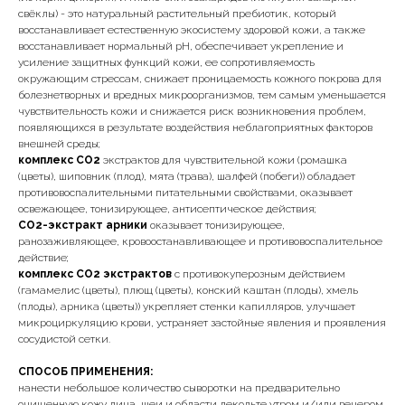
свёклы) - это натуральный растительный пребиотик, который
восстанавливает естественную экосистему здоровой кожи, а также
восстанавливает нормальный рН, обеспечивает укрепление и
усиление защитных функций кожи, ее сопротивляемость
окружающим стрессам, снижает проницаемость кожного покрова для
болезнетворных и вредных микроорганизмов, тем самым уменьшается
чувствительность кожи и снижается риск возникновения проблем,
появляющихся в результате воздействия неблагоприятных факторов
внешней среды;
комплекс СО2
экстрактов для чувствительной кожи (ромашка
(цветы), шиповник (плод), мята (трава), шалфей (побеги)) обладает
противовоспалительными питательными свойствами, оказывает
освежающее, тонизирующее, антисептическое действия;
СО2-экстракт арники
оказывает тонизирующее,
ранозаживляющее, кровоостанавливающее и противовоспалительное
действие;
комплекс СО2 экстрактов
с противокуперозным действием
(гамамелис (цветы), плющ (цветы), конский каштан (плоды), хмель
(плоды), арника (цветы)) укрепляет стенки капилляров, улучшает
микроциркуляцию крови, устраняет застойные явления и проявления
сосудистой сетки.
СПОСОБ ПРИМЕНЕНИЯ:
нанести небольшое количество сыворотки на предварительно
очищенную кожу лица, шеи и области декольте утром и/или вечером,