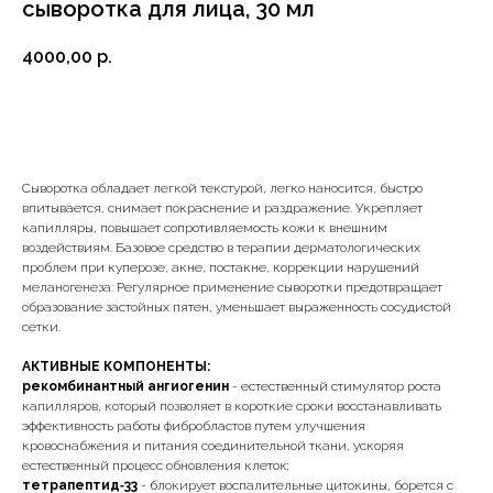
сыворотка для лица, 30 мл
4000,00
р.
Добавить в корзину
Сыворотка обладает легкой текстурой, легко наносится, быстро
впитывается, снимает покраснение и раздражение. Укрепляет
капилляры, повышает сопротивляемость кожи к внешним
воздействиям. Базовое средство в терапии дерматологических
проблем при куперозе, акне, постакне, коррекции нарушений
меланогенеза. Регулярное применение сыворотки предотвращает
образование застойных пятен, уменьшает выраженность сосудистой
сетки.
АКТИВНЫЕ КОМПОНЕНТЫ:
рекомбинантный ангиогенин
- естественный стимулятор роста
капилляров, который позволяет в короткие сроки восстанавливать
эффективность работы фибробластов путем улучшения
кровоснабжения и питания соединительной ткани, ускоряя
естественный процесс обновления клеток;
тетрапептид‑33
- блокирует воспалительные цитокины, борется с