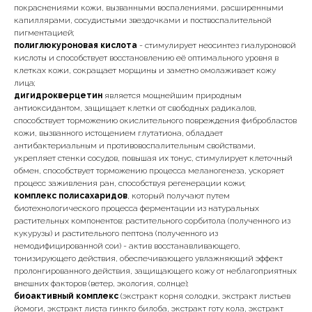
покраснениями кожи, вызванными воспалениями, расширенными
капиллярами, сосудистыми звездочками и поствоспалительной
пигментацией;
полиглюкуроновая кислота
- стимулирует неосинтез гиалуроновой
кислоты и способствует восстановлению её оптимального уровня в
клетках кожи, сокращает морщины и заметно омолаживает кожу
лица;
дигидрокверцетин
является мощнейшим природным
антиоксидантом, защищает клетки от свободных радикалов,
способствует торможению окислительного повреждения фибробластов
кожи, вызванного истощением глутатиона, обладает
антибактериальным и противовоспалительным свойствами,
укрепляет стенки сосудов, повышая их тонус, стимулирует клеточный
обмен, способствует торможению процесса меланогенеза, ускоряет
процесс заживления ран, способствуя регенерации кожи;
комплекс полисахаридов
, который получают путем
биотехнологического процесса ферментации из натуральных
растительных компонентов: растительного сорбитола (полученного из
кукурузы) и растительного пептона (полученного из
немодифицированной сои) - актив восстанавливающего,
тонизирующего действия, обеспечивающего увлажняющий эффект
пролонгированного действия, защищающего кожу от неблагоприятных
внешних факторов (ветер, экология, солнце);
биоактивный комплекс
(экстракт корня солодки, экстракт листьев
йомоги, экстракт листа гинкго билоба, экстракт готу кола, экстракт