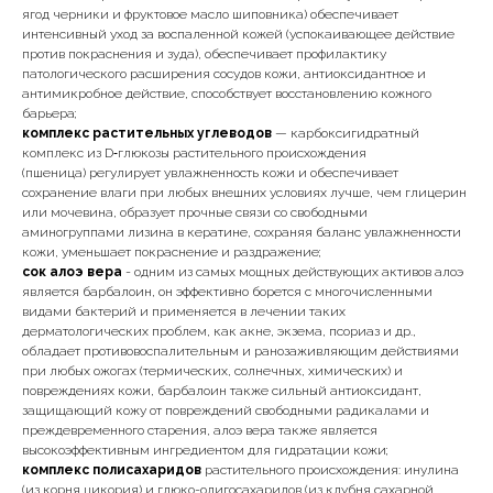
ягод черники и фруктовое масло шиповника) обеспечивает
интенсивный уход за воспаленной кожей (успокаивающее действие
против покраснения и зуда), обеспечивает профилактику
патологического расширения сосудов кожи, антиоксидантное и
антимикробное действие, способствует восстановлению кожного
барьера;
комплекс растительных углеводов
— карбоксигидратный
комплекс из D‑глюкозы растительного происхождения
(пшеница) регулирует увлажненность кожи и обеспечивает
сохранение влаги при любых внешних условиях лучше, чем глицерин
или мочевина, образует прочные связи со свободными
аминогруппами лизина в кератине, сохраняя баланс увлажненности
кожи, уменьшает покраснение и раздражение;
сок алоэ вера
- одним из самых мощных действующих активов алоэ
является барбалоин, он эффективно борется с многочисленными
видами бактерий и применяется в лечении таких
дерматологических проблем, как акне, экзема, псориаз и др.,
обладает противовоспалительным и ранозаживляющим действиями
при любых ожогах (термических, солнечных, химических) и
повреждениях кожи, барбалоин также сильный антиоксидант,
защищающий кожу от повреждений свободными радикалами и
преждевременного старения, алоэ вера также является
высокоэффективным ингредиентом для гидратации кожи;
комплекс полисахаридов
растительного происхождения: инулина
(из корня цикория) и глюко-олигосахаридов (из клубня сахарной