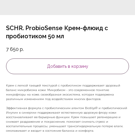
SCHR. ProbioSense Крем-флюид с
пробиотиком 50 мл
7 650
р.
Добавить в корзину
Крем с легкой тающей текстурой с пробиотиком поддерживает здоровый
баланс микробиома кожи. Микробиом - это современное понятие
микрофлоры на коже, своеобразная экосистема, которая подвержена
различным изменениям под воздействием многих факторов.
Эффективная формула с пробиотическим агентом Biotilys® и пребиотический
Инулин в синергии поддерживают естественную здоровую флору кожи
восстанавливают ее барьерные функции. Крем повышает регенерацию и
снижает раздражение и покраснение, помогает снимать стресс и
воспалительные процессы, уменьшает трансэпидермальную потерю влаги,
омолаживает и вводит в состояние баланса и комфорта.