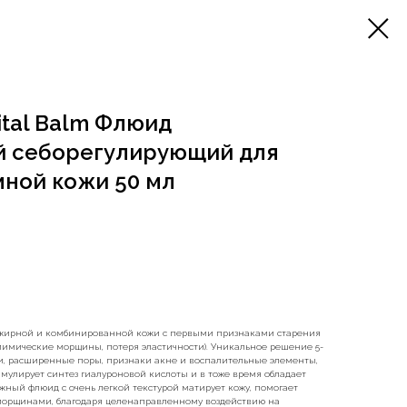
Vital Balm Флюид
 себорегулирующий для
ной кожи 50 мл
я жирной и комбинированной кожи с первыми признаками старения
имические морщины, потеря эластичности). Уникальное решение 5-
и, расширенные поры, признаки акне и воспалительные элементы,
имулирует синтез гиалуроновой кислоты и в тоже время обладает
ный флюид с очень легкой текстурой матирует кожу, помогает
морщинами, благодаря целенаправленному воздействию на