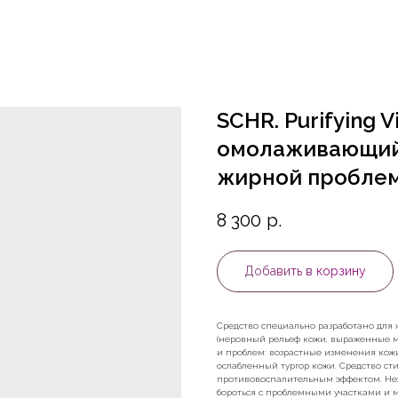
SCHR. Purifying 
омолаживающий
жирной проблем
8 300
р.
Добавить в корзину
Средство специально разработано дл
(неровный рельеф кожи, выраженные м
и проблем: возрастные изменения кож
ослабленный тургор кожи. Средство ст
противовоспалительным эффектом. Неж
бороться с проблемными участками и 