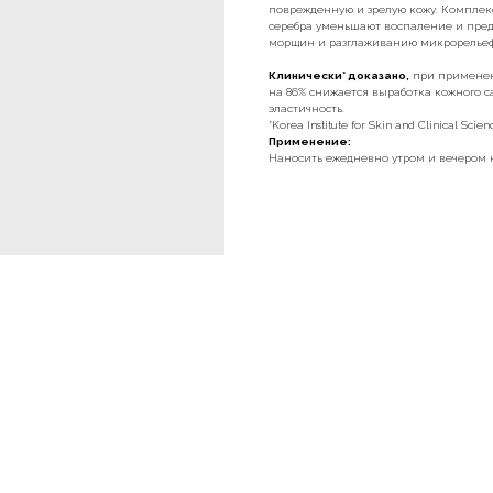
поврежденную и зрелую кожу. Комплек
серебра уменьшают воспаление и пред
морщин и разглаживанию микрорельеф
Клинически* доказано,
при применени
на 86% снижается выработка кожного са
эластичность.
*Korea Institute for Skin and Clinical Scien
Применение:
Наносить ежедневно утром и вечером 