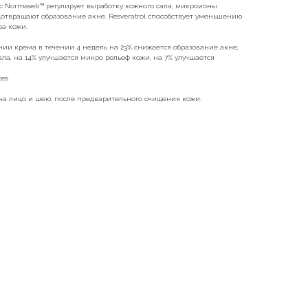
с Normaseb™ регулирует выработку кожного сала, микроионы
отвращают образование акне. Resveratrol способствует уменьшению
а кожи.
и крема в течении 4 недель на 23% снижается образование акне,
ла, на 14% улучшается микро рельеф кожи, на 7% улучшается
ces
на лицо и шею, после предварительного очищения кожи.