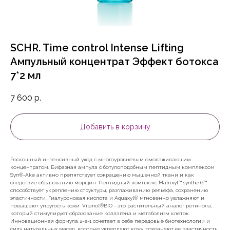
SCHR. Time control Intense Lifting
Ампульный концентрат Эффект ботокса
7*2 мл
7 600
р.
Добавить в корзину
Роскошный интенсивный уход с многоуровневым омолаживающим
концентратом. Бифазная ампула с ботулоподобным пептидным комплексом
Syn®-Ake активно препятствует сокращению мышечной ткани и как
следствие образованию морщин. Пептидный комплекс Matrixyl™ synthe 6™
способствует укреплению структуры, разглаживанию рельефа, сохранению
эластичности. Гиалуроновая кислота и Aquaxyl® мгновенно увлажняют и
повышают упругость кожи. Vitanol®BIO - это растительный аналог ретинола,
который стимулирует образование коллагена и метаболизм клеток.
Инновационная формула 2-в-1 сочетает в себе передовые биотехнологии и
силу натуральных масел, которые укрепляют кожу, сохраняют ее эластичность