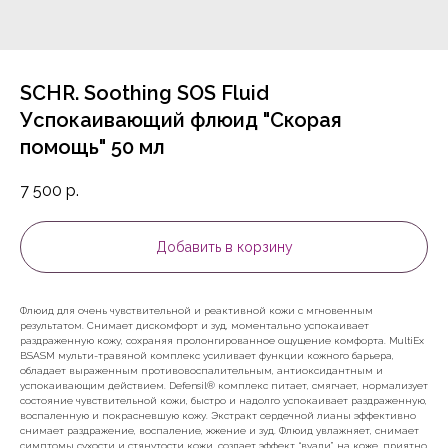
SCHR. Soothing SOS Fluid
Успокаивающий флюид "Скорая
помощь" 50 мл
7 500
р.
Добавить в корзину
Флюид для очень чувствительной и реактивной кожи с мгновенным
результатом. Снимает дискомфорт и зуд, моментально успокаивает
раздраженную кожу, сохраняя пролонгированное ощущение комфорта. MultiEx
BSASM мульти-травяной комплекс усиливает функции кожного барьера,
обладает выраженным противовоспалительным, антиоксидантным и
успокаивающим действием. Defensil®️ комплекс питает, смягчает, нормализует
состояние чувствительной кожи, быстро и надолго успокаивает раздраженную,
воспаленную и покрасневшую кожу. Экстракт сердечной лианы эффективно
снимает раздражение, воспаление, жжение и зуд. Флюид увлажняет, снимает
симптомы сухости и стянутости кожи, создает эффект “вуали” на коже, приятно