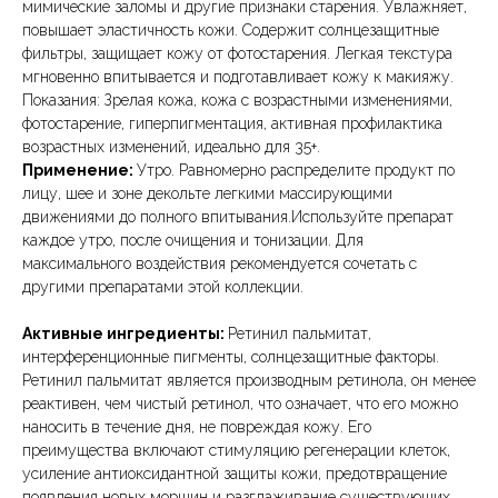
мимические заломы и другие признаки старения. Увлажняет,
повышает эластичность кожи. Содержит солнцезащитные
фильтры, защищает кожу от фотостарения. Легкая текстура
мгновенно впитывается и подготавливает кожу к макияжу.
Показания: Зрелая кожа, кожа с возрастными изменениями,
фотостарение, гиперпигментация, активная профилактика
возрастных изменений, идеально для 35+.
Применение:
Утро. Равномерно распределите продукт по
лицу, шее и зоне декольте легкими массирующими
движениями до полного впитывания.Используйте препарат
каждое утро, после очищения и тонизации. Для
максимального воздействия рекомендуется сочетать с
другими препаратами этой коллекции.
Активные ингредиенты:
Ретинил пальмитат,
интерференционные пигменты, солнцезащитные факторы.
Ретинил пальмитат является производным ретинола, он менее
реактивен, чем чистый ретинол, что означает, что его можно
наносить в течение дня, не повреждая кожу. Его
преимущества включают стимуляцию регенерации клеток,
усиление антиоксидантной защиты кожи, предотвращение
появления новых морщин и разглаживание существующих.